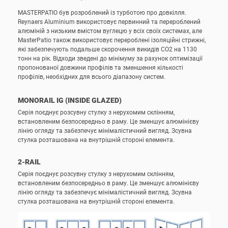
MASTERPATIO був розроблений із турботою про довкілля.
Reynaers Aluminium використовує первинний та перероблений
алюміній з низьким вмістом вуглецю у всіх своїх системах, але
MasterPatio також використовує перероблені ізоляційні стрижні,
які забезпечують подальше скорочення викидів CO2 на 1130
тонн на рік. Відходи зведені до мінімуму за рахунок оптимізації
пропонованої довжини профілів та зменшення кількості
профілів, необхідних для всього діапазону систем.
MONORAIL IG (INSIDE GLAZED)
Серія поєднує розсувну стулку з нерухомим склінням,
встановленим безпосередньо в раму. Це зменшує алюмінієву
лінію огляду та забезпечує мінімалістичний вигляд. Зсувна
стулка розташована на внутрішній стороні елемента.
2-RAIL
Серія поєднує розсувну стулку з нерухомим склінням,
встановленим безпосередньо в раму. Це зменшує алюмінієву
лінію огляду та забезпечує мінімалістичний вигляд. Зсувна
стулка розташована на внутрішній стороні елемента.